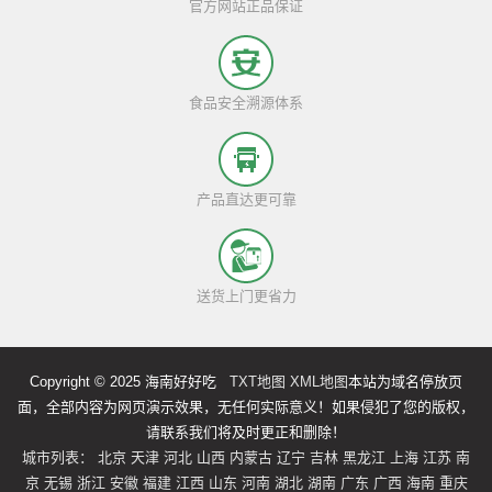
官方网站正品保证
食品安全溯源体系
产品直达更可靠
送货上门更省力
Copyright © 2025 海南好好吃
TXT地图
XML地图
本站为域名停放页
面，全部内容为网页演示效果，无任何实际意义！如果侵犯了您的版权，
请联系我们将及时更正和删除！
城市列表：
北京
天津
河北
山西
内蒙古
辽宁
吉林
黑龙江
上海
江苏
南
京
无锡
浙江
安徽
福建
江西
山东
河南
湖北
湖南
广东
广西
海南
重庆